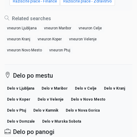
Raziščite plače - Finance
Raziščite plače - Zdravstvo
Related searches
vneuron Ljubljana
vneuron Maribor
vneuron Celje
vneuron Kranj
vneuron Koper
vneuron Velenje
vneuron Novo Mesto
vneuron Ptuj
Delo po mestu
Delo v Ljubljana
Delo v Maribor
Delo v Celje
Delo v Kranj
Delo v Koper
Delo v Velenje
Delo v Novo Mesto
Delo v Ptuj
Delo v Kamnik
Delo v Nova Gorica
Delo v Domzale
Delo v Murska Sobota
Delo po panogi