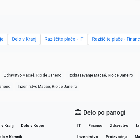
je
Delo v Kranj
Raziščite plače - IT
Raziščite plače - Finan
Zdravstvo Macaé, Rio de Janeiro
Izobrazevanje Macaé, Rio de Janeiro
aneiro
Inzenirstvo Macaé, Rio de Janeiro
Delo po panogi
 v Kranj
Delo v Koper
IT
Finance
Zdravstvo
Iz
elo v Kamnik
Inzenirstvo
Proizvodnja
Ma