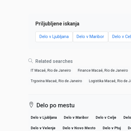
Priljubljene iskanja
Delo v Ljubljana
Delo v Maribor
Delo v Cel
Related searches
IT Macaé, Rio de Janeiro
Finance Macaé, Rio de Janeiro
Trgovina Macaé, Rio de Janeiro
Logistika Macaé, Rio de J
Delo po mestu
Delo v Ljubljana
Delo v Maribor
Delo v Celje
Delo
Delo v Velenje
Delo v Novo Mesto
Delo v Ptuj
D