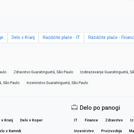
je
Delo v Kranj
Raziščite plače - IT
Raziščite plače - Finan
aulo
Zdravstvo Guaratinguetá, São Paulo
Izobrazevanje Guaratinguetá, S
á, São Paulo
Inzenirstvo Guaratinguetá, São Paulo
Delo po panogi
 v Kranj
Delo v Koper
IT
Finance
Zdravstvo
Iz
elo v Kamnik
Inzenirstvo
Proizvodnja
Ma