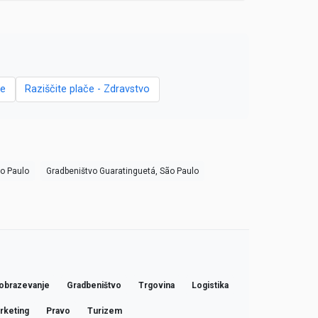
ce
Raziščite plače - Zdravstvo
ão Paulo
Gradbeništvo Guaratinguetá, São Paulo
obrazevanje
Gradbeništvo
Trgovina
Logistika
rketing
Pravo
Turizem