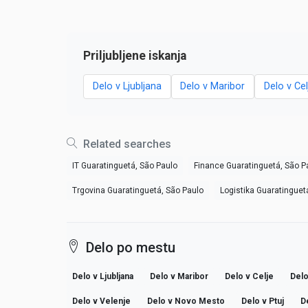
Priljubljene iskanja
Delo v Ljubljana
Delo v Maribor
Delo v Cel
Related searches
IT Guaratinguetá, São Paulo
Finance Guaratinguetá, São P
Trgovina Guaratinguetá, São Paulo
Logistika Guaratinguet
Delo po mestu
Delo v Ljubljana
Delo v Maribor
Delo v Celje
Delo
Delo v Velenje
Delo v Novo Mesto
Delo v Ptuj
D