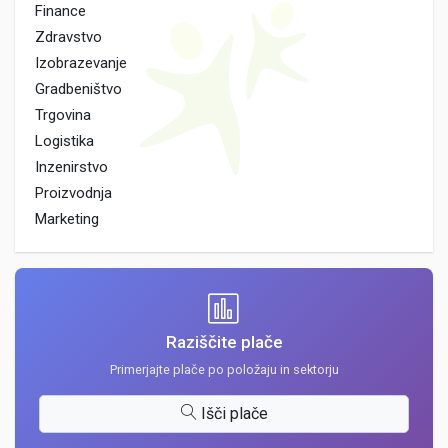
Finance
Zdravstvo
Izobrazevanje
Gradbeništvo
Trgovina
Logistika
Inzenirstvo
Proizvodnja
Marketing
Raziščite plače
Primerjajte plače po položaju in sektorju
Išči plače