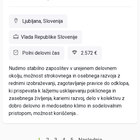
Ljubljana, Slovenija
Vlada Republike Slovenije
Polni delovni čas
2.572 €
Nudimo stabilno zaposlitev v urejenem delovnem
okolju, možnost strokovnega in osebnega razvoja z
rednimi izobraževanji, zagotavljanje pravice do odklopa,
ki prispevata k lažjemu usklajevanju poklicnega in
zasebnega življenja, karierni razvoj, delo v kolektivu z
dobro delovno in medosebno klimo in sodelovalnim
pristopom, možnost koriščenja...
1
2
3
4
5
Naslednja