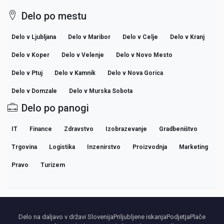
Delo po mestu
Delo v Ljubljana
Delo v Maribor
Delo v Celje
Delo v Kranj
Delo v Koper
Delo v Velenje
Delo v Novo Mesto
Delo v Ptuj
Delo v Kamnik
Delo v Nova Gorica
Delo v Domzale
Delo v Murska Sobota
Delo po panogi
IT
Finance
Zdravstvo
Izobrazevanje
Gradbeništvo
Trgovina
Logistika
Inzenirstvo
Proizvodnja
Marketing
Pravo
Turizem
Delo na daljavo v državi Slovenija
Priljubljene iskanja
Podjetja
Plače