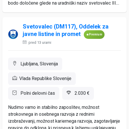
bodo določene glede na uradniški naziv svetovalec lIl....
Svetovalec (DM117), Oddelek za
javne listine in promet
Premium
pred 13 urami
Ljubljana, Slovenija
Vlada Republike Slovenije
Polni delovni čas
2.030 €
Nudimo varno in stabilno zaposlitev, možnost
strokovnega in osebnega razvoja z rednimi
izobraževanji, možnost kariernega razvoja, zagotavljanje
pravice do odklopa, ki prispeva k lažjemu usklajevanju