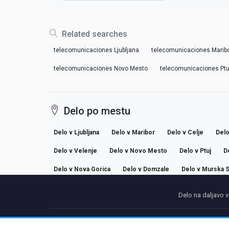
Related searches
telecomunicaciones Ljubljana
telecomunicaciones Marib
telecomunicaciones Novo Mesto
telecomunicaciones Ptu
Delo po mestu
Delo v Ljubljana
Delo v Maribor
Delo v Celje
Delo
Delo v Velenje
Delo v Novo Mesto
Delo v Ptuj
D
Delo v Nova Gorica
Delo v Domzale
Delo v Murska 
Delo na daljavo v
P