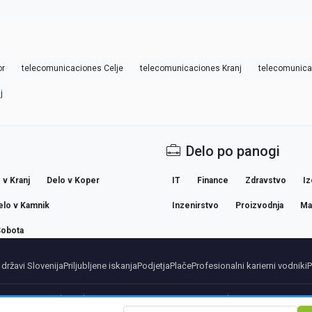
or
telecomunicaciones Celje
telecomunicaciones Kranj
telecomunica
j
Delo po panogi
 v Kranj
Delo v Koper
IT
Finance
Zdravstvo
Iz
elo v Kamnik
Inzenirstvo
Proizvodnja
Ma
Sobota
 državi Slovenija
Priljubljene iskanja
Podjetja
Plače
Profesionalni karierni vodniki
P
artners
Pravno obvestilo
Privacy
Terms
Premium terms
Cancel Premium
O nas
Konta