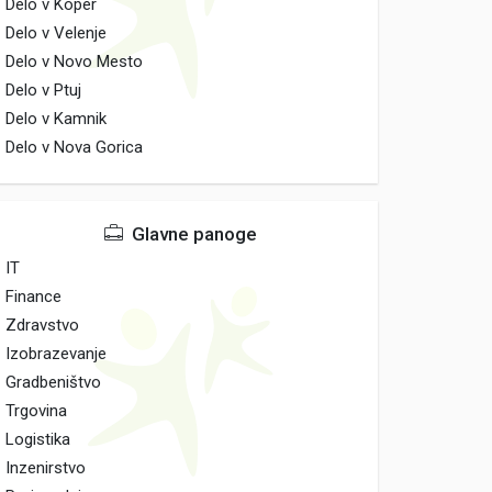
Delo v Koper
Delo v Velenje
Delo v Novo Mesto
Delo v Ptuj
Delo v Kamnik
Delo v Nova Gorica
Glavne panoge
IT
Finance
Zdravstvo
Izobrazevanje
Gradbeništvo
Trgovina
Logistika
Inzenirstvo