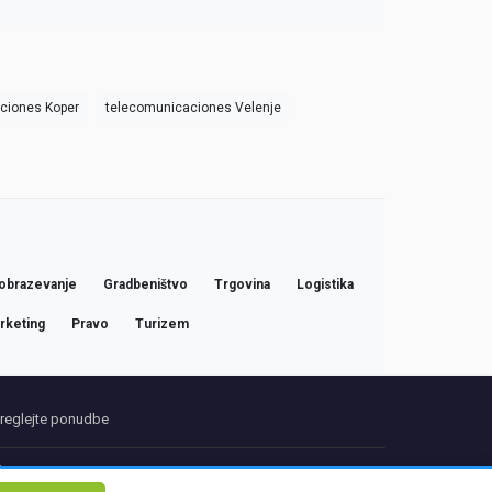
ciones Koper
telecomunicaciones Velenje
obrazevanje
Gradbeništvo
Trgovina
Logistika
rketing
Pravo
Turizem
reglejte ponudbe
kt