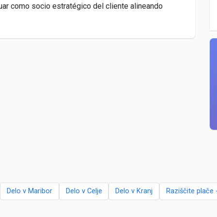
uar como socio estratégico del cliente alineando
Delo v Maribor
Delo v Celje
Delo v Kranj
Raziščite plače 