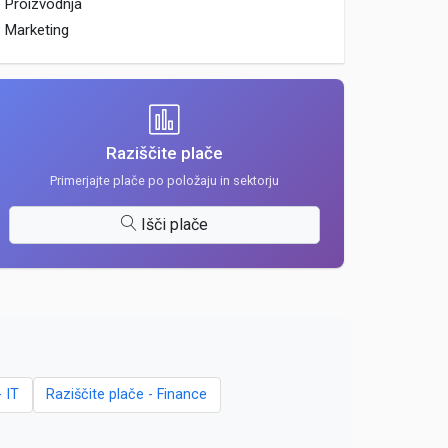
Proizvodnja
Marketing
Raziščite plače
Primerjajte plače po položaju in sektorju
Išči plače
- IT
Raziščite plače - Finance