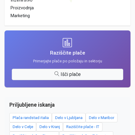
Inzenirstvo
Proizvodnja
Marketing
Raziščite plače
Primerjajte plače po položaju in sektorju
Išči plače
Priljubljene iskanja
Plača randstad italia
Delo v Ljubljana
Delo v Maribor
Delo v Celje
Delo v Kranj
Raziščite plače - IT