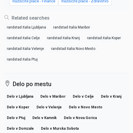
Raziščite plače - Finance
Raziščite plače - Zdravstvo
Related searches
randstad italia Ljubljana
randstad italia Maribor
randstad italia Celje
randstad italia Kranj
randstad italia Koper
randstad italia Velenje
randstad italia Novo Mesto
randstad italia Ptuj
Delo po mestu
Delo v Ljubljana
Delo v Maribor
Delo v Celje
Delo v Kranj
Delo v Koper
Delo v Velenje
Delo v Novo Mesto
Delo v Ptuj
Delo v Kamnik
Delo v Nova Gorica
Delo v Domzale
Delo v Murska Sobota